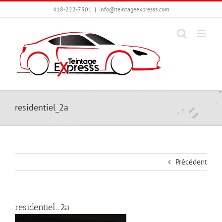
Passer
418-222-7501
|
info@teintageexpresss.com
au
contenu
residentiel_2a
Précédent
residentiel_2a