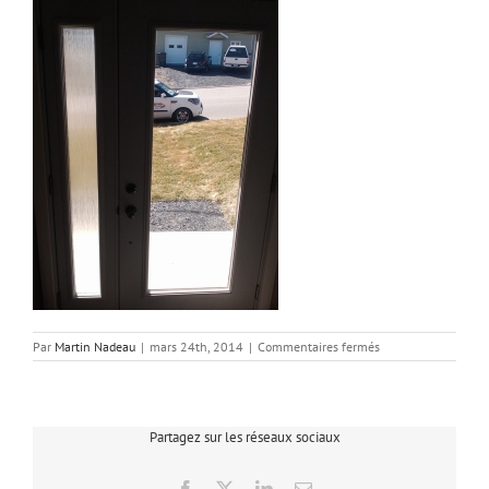
sur
Par
Martin Nadeau
|
mars 24th, 2014
|
Commentaires fermés
residentiel_2a
Partagez sur les réseaux sociaux
Facebook
X
LinkedIn
Email