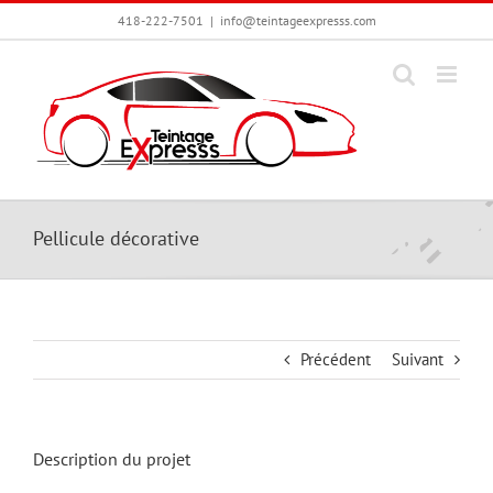
Passer
418-222-7501
|
info@teintageexpresss.com
au
contenu
Pellicule décorative
Précédent
Suivant
Description du projet