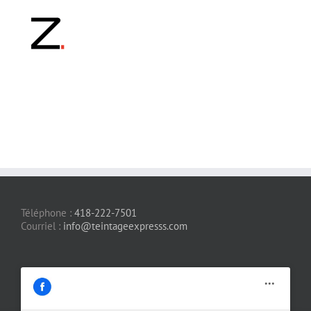
Téléphone :
418-222-7501
Courriel :
info@teintageexpresss.com