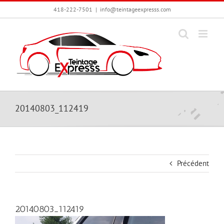
Passer
418-222-7501
|
info@teintageexpresss.com
au
contenu
20140803_112419
Précédent
20140803_112419