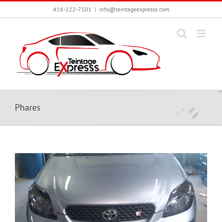
Passer
418-222-7501
|
info@teintageexpresss.com
au
contenu
Phares