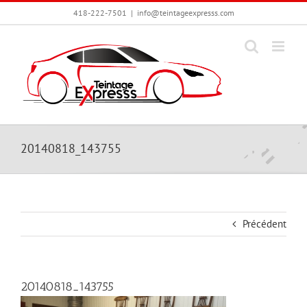
Passer
418-222-7501
|
info@teintageexpresss.com
au
contenu
20140818_143755
Précédent
20140818_143755